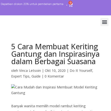
0
Dapatkan diskon 20% untuk pembelian pertama
5 Cara Membuat Keriting
Gantung dan Inspirasinya
dalam Berbagai Suasana
oleh
Vinca Letsoin
|
Okt 10, 2020
|
Do It Yourself
,
Expert Tips
,
Guide
|
0 Komentar
Banyak wanita memilih model rambut keriting