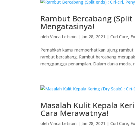
Rambut Bercabang (Split e
Mengatasinya!
oleh
Vinca Letsoin
|
Jan 28, 2021
|
Curl Care
,
Ex
Pernahkah kamu memperhatikan ujung rambut p
rambut bercabang. Rambut bercabang merupaka
mengganggu penampilan. Dalam dunia medis, r
Masalah Kulit Kepala Kerin
Cara Merawatnya!
oleh
Vinca Letsoin
|
Jan 28, 2021
|
Curl Care
,
Ex