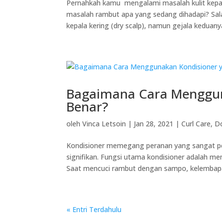
Pernahkah kamu mengalami masalah kulit kepa
masalah rambut apa yang sedang dihadapi? Sala
kepala kering (dry scalp), namun gejala keduanya
Bagaimana Cara Menggun
Benar?
oleh
Vinca Letsoin
|
Jan 28, 2021
|
Curl Care
,
Do
Kondisioner memegang peranan yang sangat pe
signifikan. Fungsi utama kondisioner adalah 
Saat mencuci rambut dengan sampo, kelembapan
« Entri Terdahulu