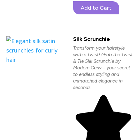
Add to Cart
Silk Scrunchie
Transform your hairstyle
with a twist! Grab the Twist
& Tie Silk Scrunchie by
Modern Curly – your secret
to endless styling and
unmatched elegance in
seconds.