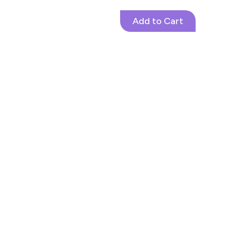
Add to Cart
PROMOSI PAKET AKSESORIS
S&K berlaku
Tidak dapat digunakan dengan kode promosi gabungan