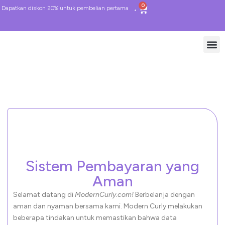
0
Dapatkan diskon 20% untuk pembelian pertama
Sistem Pembayaran yang
Aman
Selamat datang di
ModernCurly.com!
Berbelanja dengan
aman dan nyaman bersama kami.
Modern Curly melakukan
beberapa tindakan untuk memastikan bahwa data