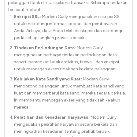
pelanggan tidak
diretas s
elama transaksi. Beberapa tindakan
tersebut meliputi:
Enkripsi SSL:
Modern Curly menggunakan enkripsi SSL
untuk melindungi informasi pribadi dan pembayaran
Anda. Artinya, data Anda telah dienkripsi dan dilindungi
pada setiap langkah proses transaksi.
Tindakan Perlindungan Data:
Modern Curly
menggunakan berbagai tindakan perlindungan data
seperti perangkat lunak antivirus, firewall, dan enkripsi
untuk mencegah akses tidak sah ke data pelanggan.
Kebijakan Kata Sandi yang Kuat:
Modern Curly
mendorong pelanggan untuk membuat kata sandi yang
kuat dan memperbarui kata sandi mereka secara berkala.
Ini membantu mencegah akses yang tidak sah ke akun
mereka.
Pelatihan dan Kesadaran Karyawan:
Modern Curly
mengadakan pelatihan karyawan secara berkala dan
meningkatkan kesadaran tentang praktik terbaik